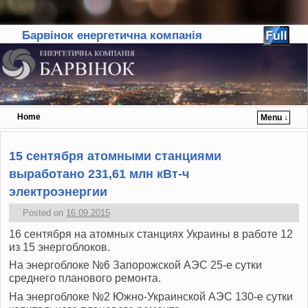
Барвінок енергетична компанія
Home
Menu ↓
Skip to primary content
Skip to secondary content
15 сентября атомными станциями
выработано 231,61 млн кВт-ч
электроэнергии
Posted on
16.09.2015
16 сентября на атомных станциях Украины в работе 12
из 15 энергоблоков.
На энергоблоке №6 Запорожской АЭС 25-е сутки
среднего планового ремонта.
На энергоблоке №2 Южно-Украинской АЭС 130-е сутки