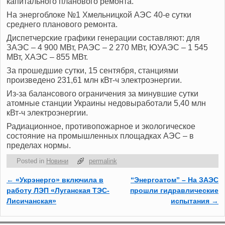
капитального планового ремонта.
На энергоблоке №1 Хмельницкой АЭС 40-е сутки
среднего планового ремонта.
Диспетчерские графики генерации составляют: для
ЗАЭС – 4 900 МВт, РАЭС – 2 270 МВт, ЮУАЭС – 1 545
МВт, ХАЭС – 855 МВт.
За прошедшие сутки, 15 сентября, станциями
произведено 231,61 млн кВт-ч электроэнергии.
Из-за балансового ограничения за минувшие сутки
атомные станции Украины недовыработали 5,40 млн
кВт-ч электроэнергии.
Радиационное, противопожарное и экологическое
состояние на промышленных площадках АЭС ‒ в
пределах нормы.
Posted in
Новини
permalink
←
«Укрэнерго» включила в
“Энергоатом” – На ЗАЭС
Post navigation
работу ЛЭП «Луганская ТЭС-
прошли гидравлические
Лисичанская»
испытания
→