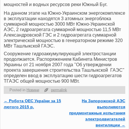
мощностей и водных ресурсов реки Южный Буг.
На данном этапе на Южно-Украинском энергокомплексе
в эксплуатации находятся 3 атомных энергоблока
суммарной мощностью 3000 МВт Южно-Украинской
АЭС, 2 гидроагрегата суммарной мощностью 11,5 МВт
Александровской ГЭС и 2 гидроагрегата суммарной
электрической мощностью в генераторном режиме 320
МВт Ташлыкской ГАЭС.
Сооружение гидроаккумулирующей электростанции
продолжается. Распоряжением Кабинета Министров
Украины от 21 ноября 2007 года "Об утверждении
проекта завершения строительства Ташлыкской ГАЭС"
определен ввод в эксплуатацию шести гидроагрегатов
ТГАЭС общей мощностью 900 МВт.
Posted in
Новини
permalink
←
Робота ОЕС України за 15
На Запорожской АЭС
Post navigation
лютого 2015 р.
выполняются
предмонтажные испытания
электродвигателей
вентиляции
→