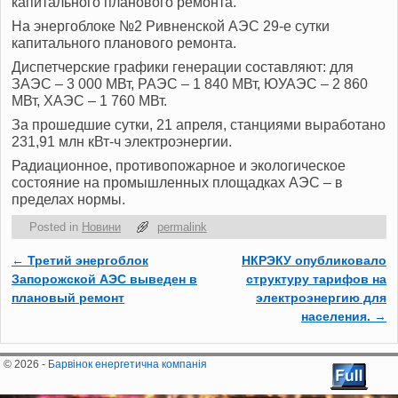
капитального планового ремонта.
На энергоблоке №2 Ривненской АЭС 29-е сутки
капитального планового ремонта.
Диспетчерские графики генерации составляют: для
ЗАЭС – 3 000 МВт, РАЭС ‒ 1 840 МВт, ЮУАЭС ‒ 2 860
МВт, ХАЭС – 1 760 МВт.
За прошедшие сутки, 21 апреля, станциями выработано
231,91 млн кВт-ч электроэнергии.
Радиационное, противопожарное и экологическое
состояние на промышленных площадках АЭС ‒ в
пределах нормы.
Posted in
Новини
permalink
←
Третий энергоблок
НКРЭКУ опубликовало
Post navigation
Запорожской АЭС выведен в
структуру тарифов на
плановый ремонт
электроэнергию для
населения.
→
© 2026 -
Барвінок енергетична компанія