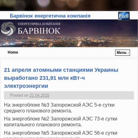
Барвінок енергетична компанія
Home
Menu ↓
Skip to primary content
Skip to secondary content
21 апреля атомными станциями Украины
выработано 231,91 млн кВт-ч
электроэнергии
Posted on
22.04.2015
На энергоблоке №3 Запорожской АЭС 5-е сутки
среднего планового ремонта.
На энергоблоке №2 Запорожской АЭС 73-е сутки
капитального планового ремонта.
На энергоблоке №5 Запорожской АЭС 56-е сутки