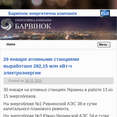
Барвінок енергетична компанія
Home
Menu ↓
Skip to primary content
Skip to secondary content
29 января атомными станциями
выработано 282,15 млн кВт-ч
электроэнергии
Posted on
30.01.2015
30 января на атомных станциях Украины в работе 13 из
15 энергоблоков.
На энергоблоке №1 Ривненской АЭС 38-е сутки
капитального планового ремонта.
На энергоблоке №3 Южно-Украинской АЭС 54-е сутки