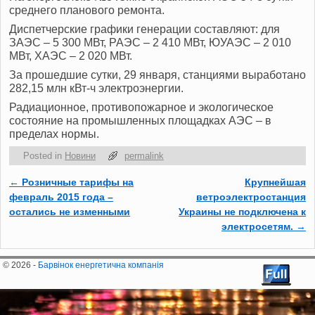
среднего планового ремонта.
Диспетчерские графики генерации составляют: для
ЗАЭС – 5 300 МВт, РАЭС – 2 410 МВт, ЮУАЭС – 2 010
МВт, ХАЭС – 2 020 МВт.
За прошедшие сутки, 29 января, станциями выработано
282,15 млн кВт-ч электроэнергии.
Радиационное, противопожарное и экологическое
состояние на промышленных площадках АЭС ‒ в
пределах нормы.
Posted in
Новини
permalink
←
Розничные тарифы на
Крупнейшая
Post navigation
февраль 2015 года –
ветроэлектростанция
остались не изменными
Украины не подключена к
электросетям.
→
© 2026 -
Барвінок енергетична компанія