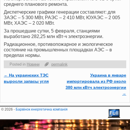
среднего планового ремонта.
Диспетчерские графики генерации составляют: для
ЗАЭС – 5 300 МВт, РАЭС – 2 410 МВт, ЮУАЭС – 2 005
МВт, ХАЭС – 2 020 МВт.
За прошедшие сутки, 5 февраля, станциями
выработано 282,25 млн кВт-ч электроэнергии.
Радиационное, противопожарное и экологическое
состояние на промышленных площадках АЭС ‒ в
пределах нормы.
Posted in
Новини
permalink
←
На украинских ТЭС
Украина в январе
Post navigation
выросли запасы угля
импортировала из РФ около
380 млн кВтч электроэнергии
→
© 2026 -
Барвінок енергетична компанія