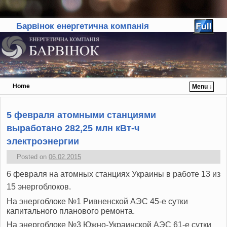
Барвінок енергетична компанія
Home
Menu ↓
Skip to primary content
Skip to secondary content
5 февраля атомными станциями
выработано 282,25 млн кВт-ч
электроэнергии
Posted on
06.02.2015
6 февраля на атомных станциях Украины в работе 13 из
15 энергоблоков.
На энергоблоке №1 Ривненской АЭС 45-е сутки
капитального планового ремонта.
На энергоблоке №3 Южно-Украинской АЭС 61-е сутки