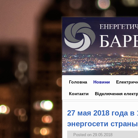
Skip to primary content
Skip to secondary content
Головна
Новини
Електричн
Контакти
Відключення електр
27 мая 2018 года 
энергосети страны
Posted on
29.05.2018