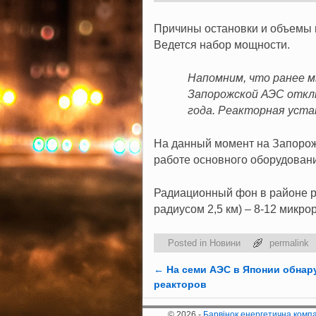
Причины остановки и объемы 
Ведется набор мощности.
Напомним, что ранее м
Запорожской АЭС отклю
года. Реакторная уста
На данный момент на Запорожс
работе основного оборудовани
Радиационный фон в районе р
радиусом 2,5 км) – 8-12 микро
Posted in
Новини
permalink
←
На семи АЭС в Японии обнар
Post navigation
реакторов
© 2026 -
Барвінок енергетична комп