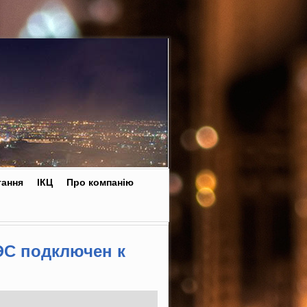
тання
ІКЦ
Про компанію
АЭС подключен к