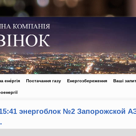
а ене́ргія
Постачання газу
Енергозбереження
Ваші запи
оенергії
в 15:41 энергоблок №2 Запорожской 
.