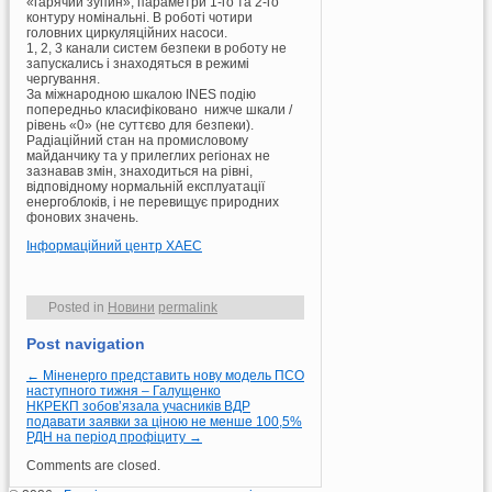
«гарячий зупин», параметри 1-го та 2-го
контуру номінальні. В роботі чотири
головних циркуляційних насоси.
1, 2, 3 канали систем безпеки в роботу не
запускались і знаходяться в режимі
чергування.
За міжнародною шкалою INES подію
попередньо класифіковано нижче шкали /
рівень «0» (не суттєво для безпеки).
Радіаційний стан на промисловому
майданчику та у прилеглих регіонах не
зазнавав змін, знаходиться на рівні,
відповідному нормальній експлуатації
енергоблоків, і не перевищує природних
фонових значень.
Інформаційний центр ХАЕС
Posted in
Новини
permalink
Post navigation
←
Міненерго представить нову модель ПСО
наступного тижня – Галущенко
НКРЕКП зобов’язала учасників ВДР
подавати заявки за ціною не менше 100,5%
РДН на період профіциту
→
Comments are closed.