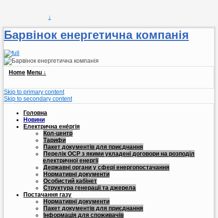
↓
Барвінок енергетична компанія
Home
Menu ↓
Skip to primary content
Skip to secondary content
Головна
Новини
Електрична ене́ргія
Кол-центр
Тарифи
Пакет документів для приєднання
Перелік ОСР з якими укладені договори на розподіл
електричної енергії
Державні органи у сфері енергопостачання
Нормативні документи
Особистий кабінет
Структура генерації та джерела
Постачання газу
Нормативні документи
Пакет документів для приєднання
Інформація для споживачів