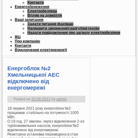
Контакти
Енергозбереження
Електробезпека
Вплив на довкілля
Ваші запитання
Задати питання фахівцю
Направити звернення/скаргу/претензію
Надати повідомлення про загрозу електробезпеки
ІКЦ
Про компанію
Контакти
Відключення електроенергії
Енергоблок №2
Хмельницької АЕС
відключено від
енергомережі
Posted on
20.06.2021
by
admin
18 червня 2021 року енергоблок №2
працював стабільно на потужності 1005
МВт.
О 19 год. 27 хвилин, через відключення 2-ох
турбоживильних насосів, енергоблок №2
відключено від енергомережі.
Реакторна установка переведена в стан