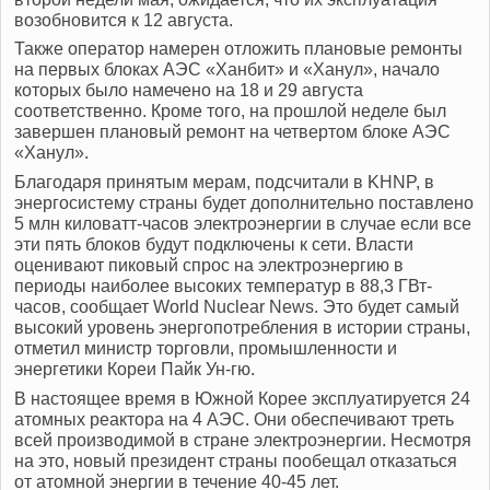
возобновится к 12 августа.
Также оператор намерен отложить плановые ремонты
на первых блоках АЭС «Ханбит» и «Ханул», начало
которых было намечено на 18 и 29 августа
соответственно. Кроме того, на прошлой неделе был
завершен плановый ремонт на четвертом блоке АЭС
«Ханул».
Благодаря принятым мерам, подсчитали в KHNP, в
энергосистему страны будет дополнительно поставлено
5 млн киловатт-часов электроэнергии в случае если все
эти пять блоков будут подключены к сети. Власти
оценивают пиковый спрос на электроэнергию в
периоды наиболее высоких температур в 88,3 ГВт-
часов, сообщает World Nuclear News. Это будет самый
высокий уровень энергопотребления в истории страны,
отметил министр торговли, промышленности и
энергетики Кореи Пайк Ун-гю.
В настоящее время в Южной Корее эксплуатируется 24
атомных реактора на 4 АЭС. Они обеспечивают треть
всей производимой в стране электроэнергии. Несмотря
на это, новый президент страны пообещал отказаться
от атомной энергии в течение 40-45 лет.