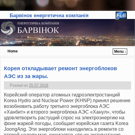
Барвінок енергетична компанія
Home
Menu ↓
Skip to primary content
Skip to secondary content
Корея откладывает ремонт энергоблоков
АЭС из за жары.
Posted on
25.07.2018
Корейский оператор атомных гидроэлектростанций
Korea Hydro and Nuclear Power (KHNP) принял решение
возобновить работу третьего энергоблока АЭС
«Ханбит» и второго энергоблока АЭС «Ханул», чтобы
удовлетворить растущий спрос на электроэнергию на
фоне жаркой погоды, сообщает корейская газета Korea
JoongAng. Эти энергоблоки находились в ремонте со
второй недели мая, ожидается, что их эксплуатация