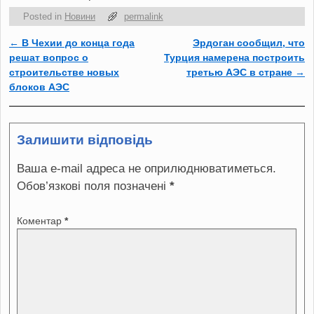
Posted in
Новини
permalink
←
В Чехии до конца года
Эрдоган сообщил, что
Post navigation
решат вопрос о
Турция намерена построить
строительстве новых
третью АЭС в стране
→
блоков АЭС
Залишити відповідь
Ваша e-mail адреса не оприлюднюватиметься.
Обов’язкові поля позначені
*
Коментар
*