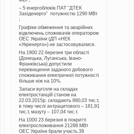
– 5 енергоблоків ПАТ "ДТЕК
Західенерго" потужністю 1290 МВт
;
Графіки обмеження та аварійних
відключень споживачів оператором
ОЕС України (ДП «НЕК
«Укренерго») не застосовувалися.
На 1900 22 березня три області
(Донецька, Луганська, Івано-
Франківська) допустили
перевищення заданого добового
споживання електричної потужності
більше ніж на 10%.
Запаси вугілля на складах
електростанцій станом на
22.03.2015р. складають 880,03 тис.т,
в тому числі антрацитового – 181,91
тис.т, мазуту – 107,04 тис.т.
На 1000 23 березня в покритті
електроспоживання 21288 МВт
ОЕС України брали участь 39