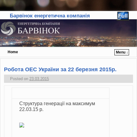
Барвінок енергетична компанія
Home
Menu ↓
Skip to primary content
Skip to secondary content
Робота ОЕС України за 22 березня 2015р.
Posted on
23.03.2015
Структура генерації на максимум
22.03.15 р.