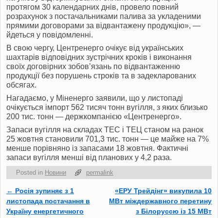
протягом 30 календарних днів, провело повний
розрахунок з постачальниками палива за укладеними
прямими договорами за відвантажену продукцію», —
йдеться у повідомленні.
В свою чергу, Центренерго очікує від українських
шахтарів відповідних зустрічних кроків і виконання
своїх договірних зобов’язань по відвантаженню
продукції без порушень строків та в задекларованих
обсягах.
Нагадаємо, у Міненерго заявили, що у листопаді
очікується імпорт 562 тисяч тонн вугілля, з яких близько
200 тис. тонн — держкомпанією «Центренерго».
Запаси вугілля на складах
ТЕС
і
ТЕЦ
станом на ранок
25 жовтня становили 701,3 тис. тонн — це майже на 7%
менше порівняно із запасами 18 жовтня. Фактичні
запаси вугілля менші від планових у 4,2 раза.
Posted in
Новини
permalink
←
Росія зупиняє з 1
«ЕРУ Трейдінг» викупила 10
Post navigation
листопада постачання в
МВт міждержавного перетину
Україну енергетичного
з Білоруссю із 15 МВт