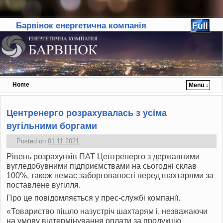
Барвінок енергетична компанія
Home
Menu ↓
Skip to primary content
Skip to secondary content
Центренерго розрахувалась з усіма
вугільними боргами
Posted on
01.11.2021
Рівень розрахунків
ПАТ
Центренерго з державними
вугледобувними підприємствами на сьогодні склав
100%, також немає заборгованості перед шахтарями за
поставлене вугілля.
Про це повідомляється у прес-службі компанії.
«Товариство пішло назустріч шахтарям і, незважаючи
на умову відтермінування оплати за продукцію