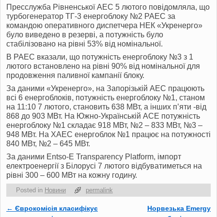
Пресслужба Рівненської АЕС 5 лютого повідомляла, що
турбогенератор ТГ-3 енергоблоку №2 РАЕС за
командою оперативного диспетчера НЕК «Укренерго»
було виведено в резерві, а потужність було
стабілізовано на рівні 53% від номінальної.
В РАЕС вказали, що потужність енергоблоку №3 з 1
лютого встановлено на рівні 90% від номінальної для
продовження паливної кампанії блоку.
За даними «Укренерго», на Запорізькій АЕС працюють
всі 6 енергоблоків, потужність енергоблоку №1, станом
на 11:10 7 лютого, становить 638 МВт, а інших п’яти -від
868 до 903 МВт. На Южно-Українській АСЕ потужність
енергоблоку №1 складає 918 МВт, №2 – 833 МВт, №3 –
948 МВт. На ХАЕС енергоблок №1 працює на потужності
840 МВт, №2 – 645 МВт.
За даними Entso-E Transparency Platform, імпорт
електроенергії з Білорусі 7 лютого відбуватиметься на
рівні 300 – 600 МВт на кожну годину.
Posted in
Новини
permalink
←
Єврокомісія класифікує
Норвезька Emergy
Post navigation