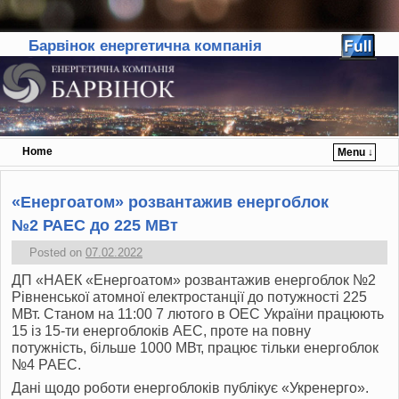
Барвінок енергетична компанія
Home
Menu ↓
Skip to primary content
Skip to secondary content
«Енергоатом» розвантажив енергоблок
№2 РАЕС до 225 МВт
Posted on
07.02.2022
ДП «НАЕК «Енергоатом» розвантажив енергоблок №2
Рівненської атомної електростанції до потужності 225
МВт. Станом на 11:00 7 лютого в ОЕС України працюють
15 із 15-ти енергоблоків АЕС, проте на повну
потужність, більше 1000 МВт, працює тільки енергоблок
№4 РАЕС.
Дані щодо роботи енергоблоків публікує «Укренерго».