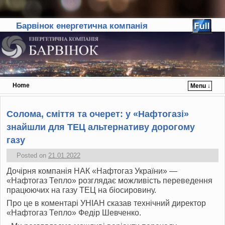
Барвінок енергетична компанія
Home
Menu ↓
Skip to primary content
Skip to secondary content
Солома, сміття та очерет: у «Нафтогазі»
знайшли для ТЕЦ альтернативу дорогому
газу
Posted on
21.01.2022
Дочірня компанія
НАК
«Нафтогаз України» —
«Нафтогаз Тепло» розглядає можливість переведення
працюючих на газу
ТЕЦ
на біосировину.
Про це в коментарі
УНІАН
сказав технічний директор
«Нафтогаз Тепло» Федір Шевченко.