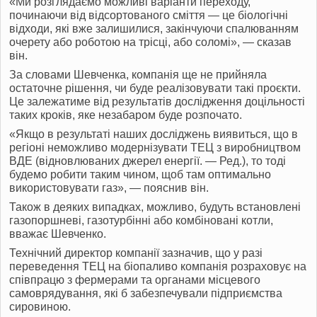
«Ми розглядаємо можливі варіанти переходу,
починаючи від відсортованого сміття — це біологічні
відходи, які вже залишилися, закінчуючи спалюванням
очерету або роботою на трісці, або соломі», — сказав
він.
За словами Шевченка, компанія ще не прийняла
остаточне рішення, чи буде реалізовувати такі проєкти.
Це залежатиме від результатів дослідження доцільності
таких кроків, яке незабаром буде розпочато.
«Якщо в результаті наших досліджень виявиться, що в
регіоні неможливо модернізувати
ТЕЦ
з виробництвом
ВДЕ
(відновлюваних джерел енергії. — Ред.), то тоді
будемо робити таким чином, щоб там оптимально
використовувати газ», — пояснив він.
Також в деяких випадках, можливо, будуть встановлені
газопоршневі, газотурбінні або комбіновані котли,
вважає Шевченко.
Технічний директор компанії зазначив, що у разі
переведення
ТЕЦ
на біопаливо компанія розраховує на
співпрацю з фермерами та органами місцевого
самоврядування, які б забезпечували підприємства
сировиною.