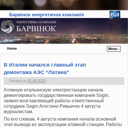
Барвінок енергетична компанія
Home
Menu ↓
Skip to primary content
Skip to secondary content
В Италии начался главный этап
демонтажа АЭС “Латина”
Posted on
05.08.2020
Атомную итальянскую электростанцию начала
демонтировать государственная компания Sogin,
заявил возглавляющий работы ответственный
сотрудник Sogin Агостино Ривьеччо 4 августа
журналистам.
По его словам, 4 августа компания начала основной
этап вывода из эксплуатации атомной станции. Работы