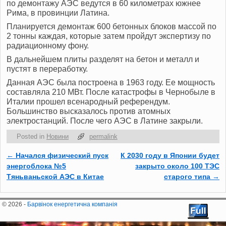
по демонтажу АЭС ведутся в 60 километрах южнее
Рима, в провинции Латина.
Планируется демонтаж 600 бетонных блоков массой по
2 тонны каждая, которые затем пройдут экспертизу по
радиационному фону.
В дальнейшем плиты разделят на бетон и металл и
пустят в переработку.
Данная АЭС была построена в 1963 году. Ее мощность
составляла 210 МВт. После катастрофы в Чернобыле в
Италии прошел всенародный референдум.
Большинство высказалось против атомных
электростанций. После чего АЭС в Латине закрыли.
Posted in
Новини
permalink
←
Начался физический пуск
К 2030 году в Японии будет
Post navigation
энергоблока №5
закрыто около 100 ТЭС
Тяньваньской АЭС в Китае
старого типа
→
© 2026 -
Барвінок енергетична компанія